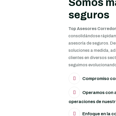
Somos má
seguros
Top Asesores Corredo
consolidándose rápidame
asesoría de seguros. De
soluciones a medida, ad
clientes en diversos sec
seguimos evolucionando p
Compromiso con 
Operamos con al
operaciones de nuestro
Enfoque en la co