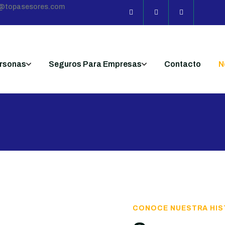
s@topasesores.com
ersonas
Seguros Para Empresas
Contacto
N
CONOCE NUESTRA HIS