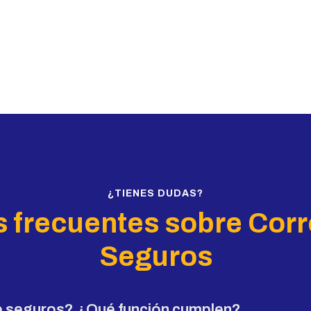
¿TIENES DUDAS?
 frecuentes sobre Cor
Seguros
e seguros? ¿Qué función cumplen?